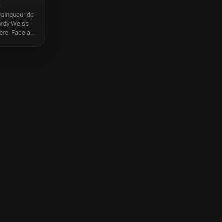
s
 vainqueur de
ordy Weiss
ière. Face à
0), le
n d’Europe
. Chez lui à
nes.