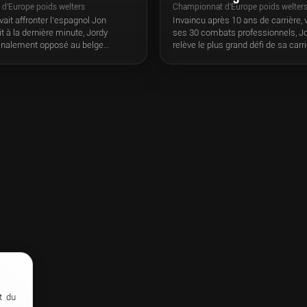
d'Europe poids welters
Championnat d'Europe poids welter
evait affronter l’espagnol Jon
Invaincu après 10 ans de carrière,
it à la dernière minute, Jordy
ses 30 combats professionnels, J
inalement opposé au belge
relève le plus grand défi de sa carr
xha. Très revanchard, le champion
l’espagnol invaincu Jon Miguez (17-
ait incliné aux points il y a deux
français tente de devenir champio
ordy Weiss est bien décidé à venir
dans la catégorie des poids welters
rise à Laval et à s’emparer du titre
Laval, devant plus de 3 500 person
d’Europe des poids welters.
t du