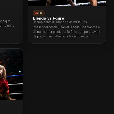
VOD
s
Blenda vs Faure
annique
Championnat d'Europe poids mi-lourds
championne
Challenger officiel, Daniel Blenda Dos Santos a
dû surmonter plusieurs forfaits et reports avant
de pouvoir se battre pour la ceinture de
champion d’Europe. Une longue attente qui n’a
fait que renforcer la détermination du frappeur
français. Un seul obstacle se dresse
maintenant devant lui : Thomas Faure, ancien
challenger au titre. Tout proche il y a un a face à
l’anglais Dan Azeez, il ne compte pas laisser
passer cette seconde chance.