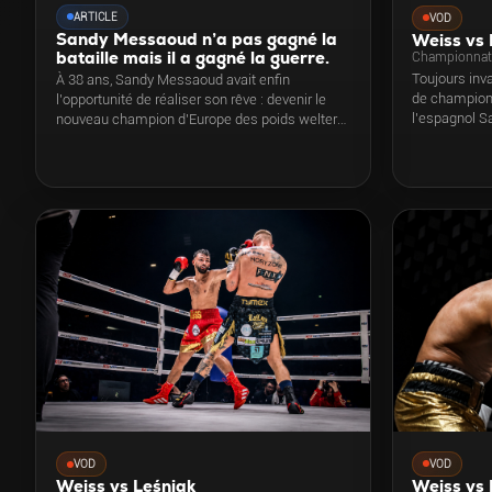
ARTICLE
VOD
Sandy Messaoud n’a pas gagné la
Weiss vs 
bataille mais il a gagné la guerre.
Championnat 
Toujours inv
À 38 ans, Sandy Messaoud avait enfin
de champion 
l’opportunité de réaliser son rêve : devenir le
l’espagnol S
nouveau champion d’Europe des poids welters.
combat le plu
Mais pour cela, le breton doit faire face au
champion en titre Samuel Molina, chez ce
dernier, en Espagne. Le français s'incline aux
points mais avec les honneurs et la
reconnaissance du public.
VOD
VOD
Weiss vs
Weiss vs Leśniak