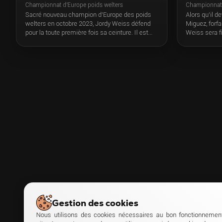
Championnat 
Championnat d'Europe poids welters
Alors qu’il d
Sacré nouveau champion d'Europe des poids
Miguez, forfa
welters en octobre 2023, Jordy Weiss défend
Weiss sera f
pour la toute première fois sa ceinture. Il est
Meriton Kara
opposé au guerrier polonais Michal Leśniak,
belge qui s’ét
venu disputé le combat de sa vie face au
ans face à J
champion français.
créer la surp
de champion 
Gestion des cookies
Nous utilisons des cookies nécessaires au bon fonctionnemen