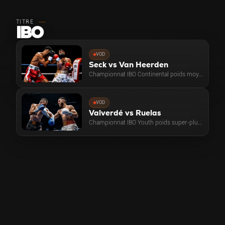
TITRE
IBO
VOD
Seck vs Van Heerden
Championnat IBO Continental poids moyens
VOD
Valverdé vs Ruelas
Championnat IBO Youth poids super-plumes