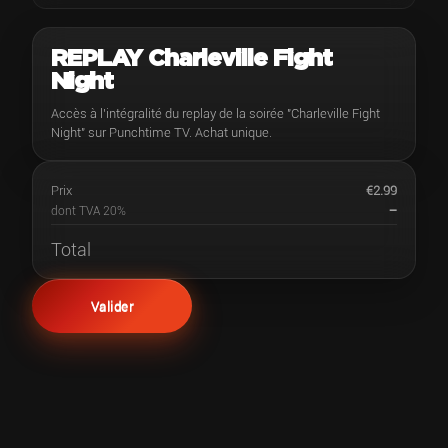
REPLAY Charleville Fight
Night
Accès à l’intégralité du replay de la soirée "Charleville Fight
Night" sur Punchtime TV. Achat unique.
Prix
€2.99
—
dont TVA 20%
Total
Valider