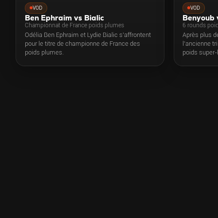
VOD
VOD
Ben Ephraim vs Bialic
Benyoub 
Championnat de France poids plumes
6 rounds poi
Odélia Ben Ephraim et Lydie Bialic s'affrontent
Après plus d
pour le titre de championne de France des
l'ancienne t
poids plumes.
poids super-
symbole, Ani
Hemat, même
dernière défe
date.