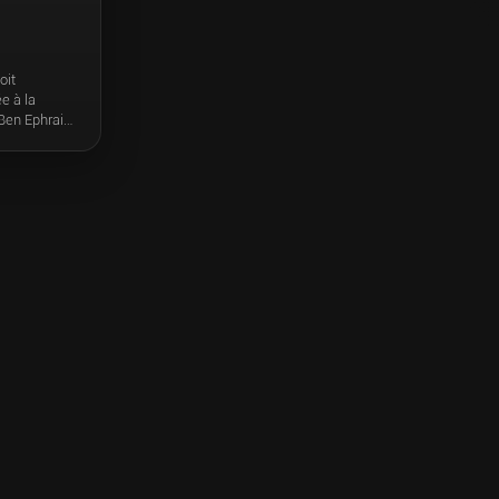
oit
e à la
 Ben Ephraim
ce dans un
lit israélo-
ité, elle se
Heureusement,