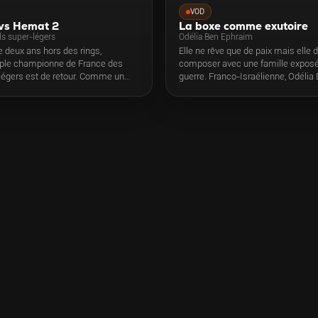
VOD
vs Hemat 2
La boxe comme exutoire
ds super-légers
Odélia Ben Ephraim
e deux ans hors des rings,
Elle ne rêve que de paix mais elle d
riple championne de France des
composer avec une famille exposé
légers est de retour. Comme un
guerre. Franco-Israélienne, Odélia
ssa Benyoub est opposé à Elsa
prépare son championnat de Fran
 adversaire qu'en 2021 lors de sa
contexte très lourd, sur fond de conf
nse de titre et dernier combat en
palestinien. Avec pudeur et sensibil
confie sur sa situation difficile. 
il y a la boxe …