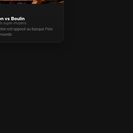
n vs Boulin
ds super-moyens
eton est opposé au basque Peio
 rounds.