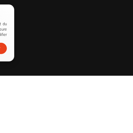
t du
sure
fier
r