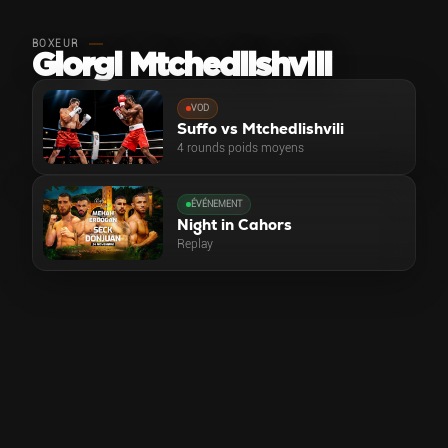
BOXEUR
Giorgi Mtchedlishvili
VOD
Suffo vs Mtchedlishvili
4 rounds poids moyens
ÉVÉNEMENT
Night in Cahors
Replay