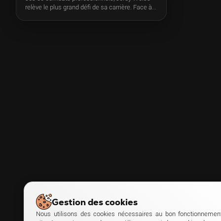
relève le plus grand défi de sa carrière. Face à
l’espagnol invaincu Jon Miguez (17-0), le
français tente de devenir champion d’Europe
dans la catégorie des poids welters. Chez lui à
Laval, devant plus de 3 500 personnes.
Gestion des cookies
Nous utilisons des cookies nécessaires au bon fonctionnemen