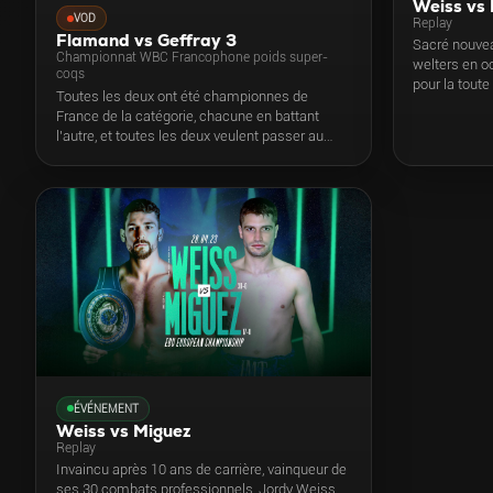
Weiss vs 
VOD
Replay
Flamand vs Geffray 3
Sacré nouve
Championnat WBC Francophone poids super-
welters en o
coqs
pour la toute
Toutes les deux ont été championnes de
opposé au gu
France de la catégorie, chacune en battant
venu disputé
l’autre, et toutes les deux veulent passer au
champion fr
niveau supérieur. Après une victoire chacune,
le champion 
Sabrina Flamand et Romane Geffray se
lourds-léger
rencontrent pour la troisième fois. Cette fois-ci,
franco-franç
pour le titre WBC Francophone des poids
Romane Geff
super-coqs, avec 10 rounds pour se départager.
professionne
ÉVÉNEMENT
Weiss vs Miguez
Replay
Invaincu après 10 ans de carrière, vainqueur de
ses 30 combats professionnels, Jordy Weiss