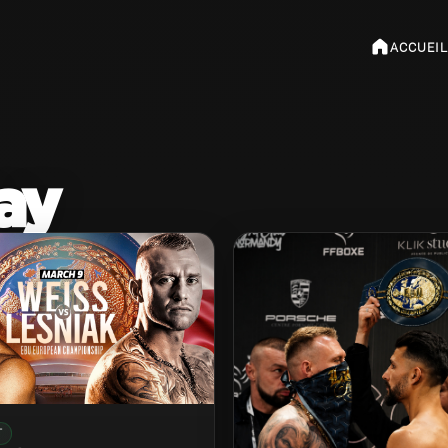
ACCUEIL
ay
T