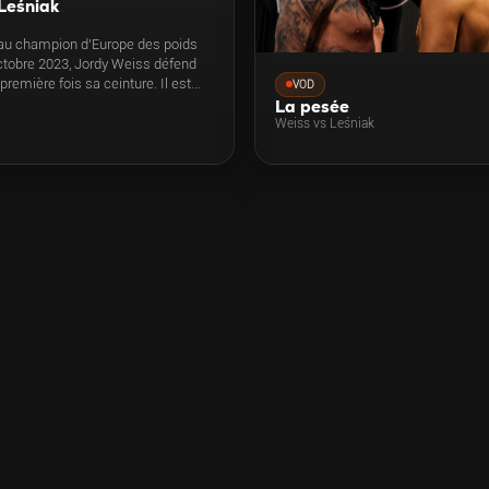
Leśniak
au champion d'Europe des poids
ctobre 2023, Jordy Weiss défend
 première fois sa ceinture. Il est
VOD
errier polonais Michal Leśniak,
La pesée
 le combat de sa vie face au
Weiss vs Leśniak
ançais. Également au programme,
EBU Silver invaincu des poids
s Leonardo Mosquea, la trilogie
aise entre Sabrina Flammand et
ray et deux autres combats
ls.