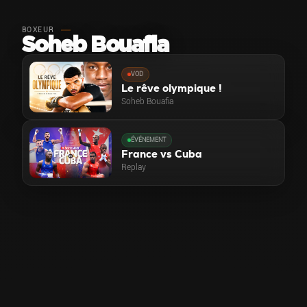
BOXEUR
Soheb Bouafia
VOD
Le rêve olympique !
Soheb Bouafia
ÉVÉNEMENT
France vs Cuba
Replay