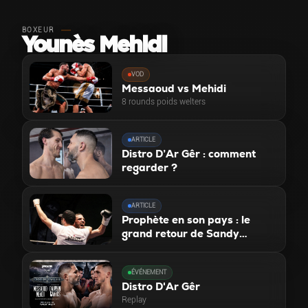
BOXEUR
Younès Mehidi
VOD
Messaoud vs Mehidi
8 rounds poids welters
ARTICLE
Distro D’Ar Gêr : comment
regarder ?
ARTICLE
Prophète en son pays : le
grand retour de Sandy
Messaoud à Vannes !
ÉVÉNEMENT
Distro D'Ar Gêr
Replay