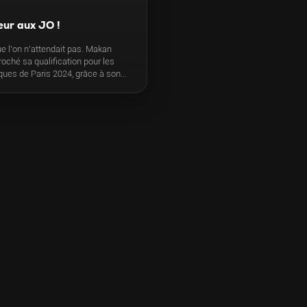
ur aux JO !
que l’on n’attendait pas. Makan
oché sa qualification pour les
ues de Paris 2024, grâce à son
teur. Il a cette qualité rare chez
rançais : sur un coup, il peut
umière !