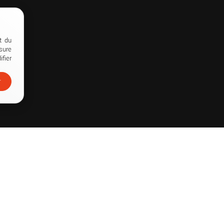
t du
sure
fier
r