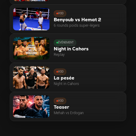
VOD
Benyoub vs Hemat 2
6 rounds poids super-légers
ÉVÉNEMENT
Night in Cahors
Replay
VOD
La pesée
Night in Cahors
VOD
Teaser
Mehah vs Erdogan