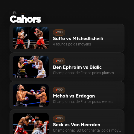
LIEU
Cahors
VOD
Suffo vs Mtchedlishvili
4 rounds poids moyens
VOD
Ben Ephraim vs Bialic
Championnat de France poids plumes
VOD
Mehah vs Erdogan
Championnat de France poids welters
VOD
Seck vs Van Heerden
Championnat IBO Continental poids moyens