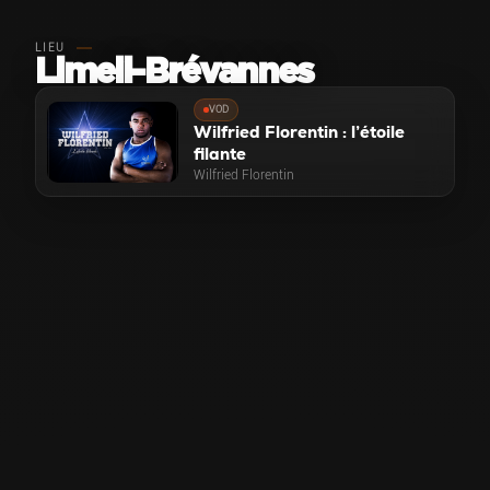
LIEU
Limeil-Brévannes
VOD
Wilfried Florentin : l’étoile
filante
Wilfried Florentin