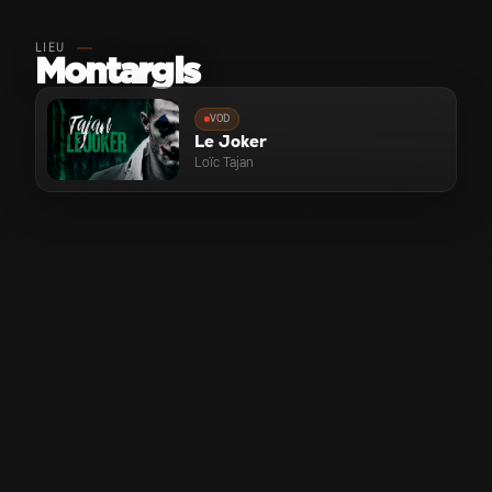
LIEU
Montargis
VOD
Le Joker
Loïc Tajan