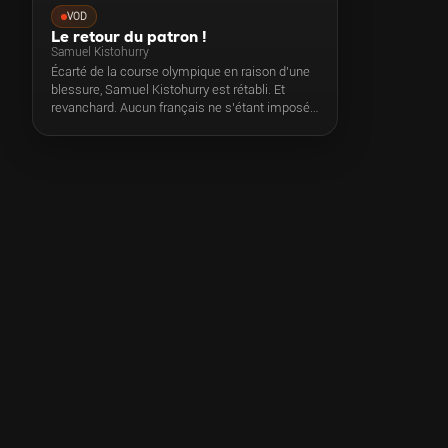
VOD
Le retour du patron !
Samuel Kistohurry
Écarté de la course olympique en raison d’une
blessure, Samuel Kistohurry est rétabli. Et
revanchard. Aucun français ne s’étant imposé
dans sa catégorie, le médaillé mondial aura
droit à une 2ème chance. Objectifs : la
qualification puis la médaille olympique à Paris.
Une médaille qui pourrait changer sa vie.