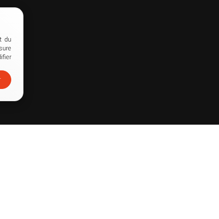
t du
sure
fier
r