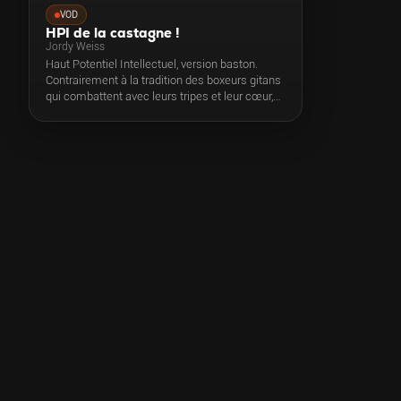
VOD
HPI de la castagne !
Jordy Weiss
Haut Potentiel Intellectuel, version baston.
Contrairement à la tradition des boxeurs gitans
qui combattent avec leurs tripes et leur cœur,
Jordy Weiss utilise son cerveau. Grâce à son
QI boxe très développé, El Gitano est invaincu
en 30 combats et est bien déterminé à devenir
Champion d’Europe le soir de son 30ème
anniversaire.