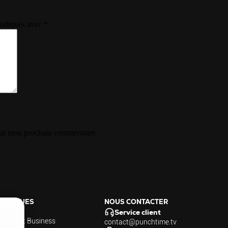
 indiqués avec
*
our mon prochain commentaire.
PRATIQUES
NOUS CONTACTER
Service client
me Sport Business
contact@punchtime.tv