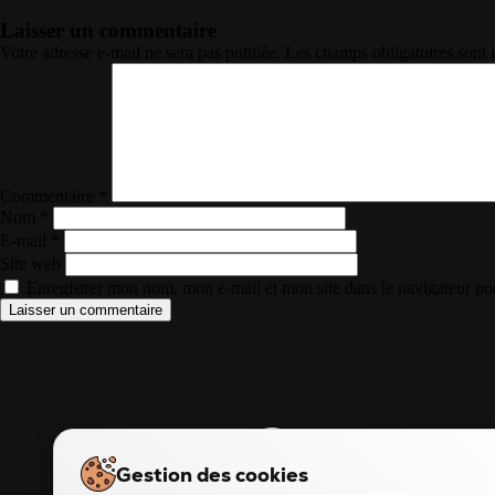
Laisser un commentaire
Votre adresse e-mail ne sera pas publiée.
Les champs obligatoires sont
Commentaire
*
Nom
*
E-mail
*
Site web
Enregistrer mon nom, mon e-mail et mon site dans le navigateur p
LIENS 
Accueil
Gestion des cookies
Punchti