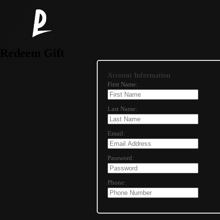
Redeem Gift
Account Information
First Name:
Last Name:
Email:
Password:
Phone: