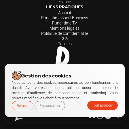
France
LIENS PRATIQUES
Accueil
Punchtime Sport Business
Punchtime TV
Mentions légales
Politique de confidentialité
CGV
Cookies
Gestion des cookies
Nous utilisons des cookies nécessaires au bon fonctionnement
du site. Avec votre accord, nous utilisons aussi des cookies de
mesure d’audience, de personnalisation et marketing. Vous
pouvez modifier vos choix à tout moment.
©2026 PUNCHTIME
— TOUS DROITS RÉSERVÉS.
Tout accepter
Refuser
Personnaliser