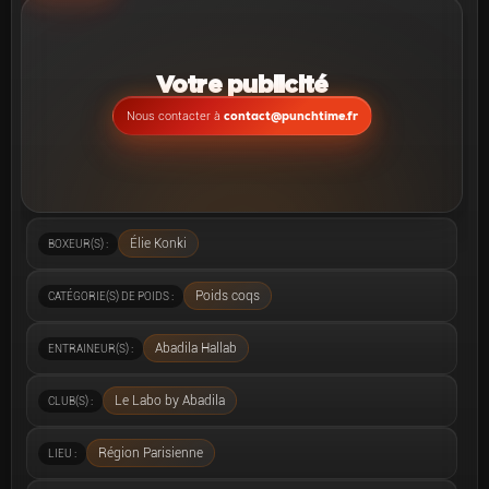
Votre publicité
contact@punchtime.fr
Nous contacter à
Élie Konki
BOXEUR(S) :
Poids coqs
CATÉGORIE(S) DE POIDS :
Abadila Hallab
ENTRAINEUR(S) :
Le Labo by Abadila
CLUB(S) :
Région Parisienne
LIEU :