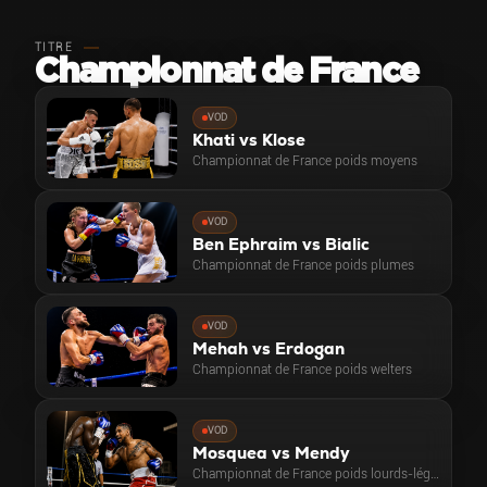
TITRE
Championnat de France
VOD
Khati vs Klose
Championnat de France poids moyens
VOD
Ben Ephraim vs Bialic
Championnat de France poids plumes
VOD
Mehah vs Erdogan
Championnat de France poids welters
VOD
Mosquea vs Mendy
Championnat de France poids lourds-légers