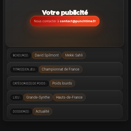
Votre publicité
contact@punchtime.fr
Nous contacter à
David Spilmont
Mekki Sahli
BOXEUR(S) :
Championnat de France
TITRE(S) EN JEU :
Poids lourds
CATÉGORIE(S) DE POIDS :
Grande-Synthe
Hauts-de-France
LIEU :
Actualité
DOSSIER(S) :