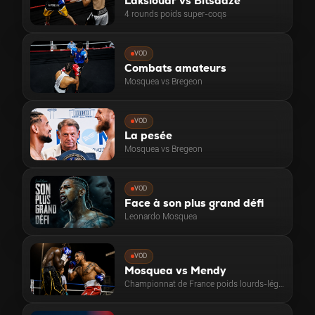
Laksiouar vs Bitsadze
4 rounds poids super-coqs
VOD
Combats amateurs
Mosquea vs Bregeon
VOD
La pesée
Mosquea vs Bregeon
VOD
Face à son plus grand défi
Leonardo Mosquea
VOD
Mosquea vs Mendy
Championnat de France poids lourds-légers