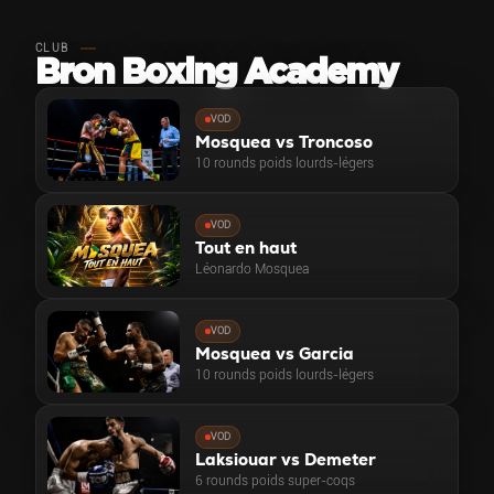
CLUB
Bron Boxing Academy
VOD
Mosquea vs Troncoso
10 rounds poids lourds-légers
VOD
Tout en haut
Léonardo Mosquea
VOD
Mosquea vs Garcia
10 rounds poids lourds-légers
VOD
Laksiouar vs Demeter
6 rounds poids super-coqs