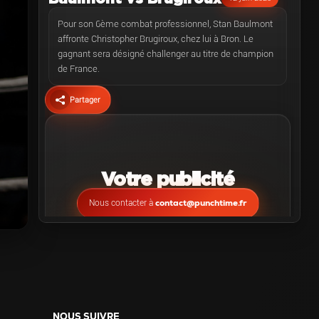
Pour son 6ème combat professionnel, Stan Baulmont
affronte Christopher Brugiroux, chez lui à Bron. Le
gagnant sera désigné challenger au titre de champion
de France.
Partager
Votre publicité
contact@punchtime.fr
Nous contacter à
Christopher Brugiroux
BOXEUR(S) :
Stan Baulmont
NOUS SUIVRE