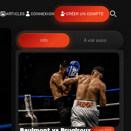
ARTICLES
CONNEXION
CRÉER UN COMPTE
Info
À voir aussi
Baulmont vs Brugiroux
12 juin 2025