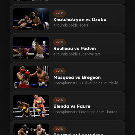
VOD
Khatchatryan vs Dzaba
4 rounds poids légers
VOD
Roulleau vs Podvin
4 rounds poids super-welters
VOD
Mosquea vs Bregeon
Championnat EBU Silver poids lourds-légers
VOD
Blenda vs Faure
Championnat d'Europe poids mi-lourds
VOD