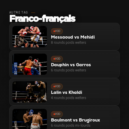
AUTRE TAG
Franco-français
VOD
Messaoud vs Mehidi
8 rounds poids welters
VOD
Dauphin vs Garros
6 rounds poids welters
VOD
Lalin vs Khaldi
4 rounds poids welters
VOD
Baulmont vs Brugiroux
6 rounds poids mi-lourds