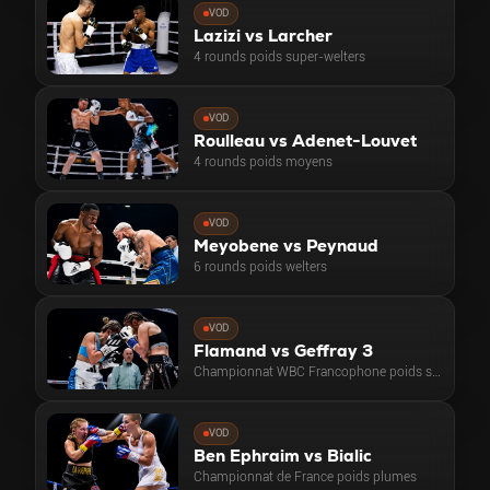
VOD
Lazizi vs Larcher
4 rounds poids super-welters
VOD
Roulleau vs Adenet-Louvet
4 rounds poids moyens
VOD
Meyobene vs Peynaud
6 rounds poids welters
VOD
Flamand vs Geffray 3
Championnat WBC Francophone poids super-coqs
VOD
Ben Ephraim vs Bialic
Championnat de France poids plumes