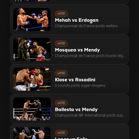
VOD
Mehah vs Erdogan
Championnat de France poids welters
VOD
Mosquea vs Mendy
Championnat de France poids lourds-légers
VOD
Klose vs Rosadini
6 rounds poids super-moyens
VOD
Ballesta vs Mendy
Championnat IBF International poids super-légers
VOD