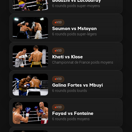
Bouazni vs Lacoudray
6 rounds poids super-moyens
VOD
Saumon vs Mstoyan
6 rounds poids super-légers
VOD
Khati vs Klose
Championnat de France poids moyens
VOD
Galina Fortes vs Mbuyi
6 rounds poids lourds
VOD
Fayad vs Fontaine
6 rounds poids moyens