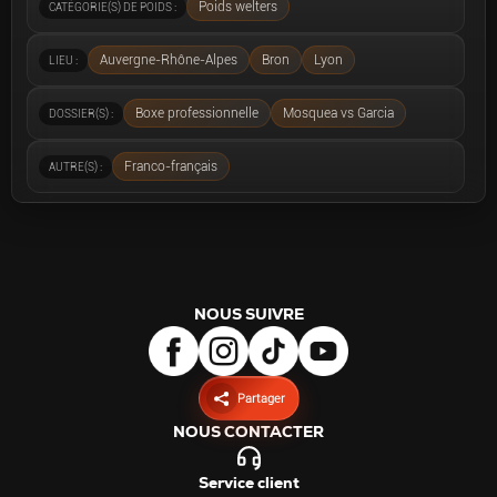
Poids welters
CATÉGORIE(S) DE POIDS :
Auvergne-Rhône-Alpes
Bron
Lyon
LIEU :
Boxe professionnelle
Mosquea vs Garcia
DOSSIER(S) :
Franco-français
AUTRE(S) :
NOUS SUIVRE
Partager
NOUS CONTACTER
Service client