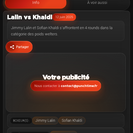
Info
À voir aussi
Lalin vs Khaldi
12 juin 2025
Jimmy Lalin et Sofian Khaldi s'affrontent en 4 rounds dans la
catégorie des poids welters.
Partager
Votre publicité
contact@punchtime.fr
Nous contacter à
Jimmy Lalin
Sofian Khaldi
BOXEUR(S) :