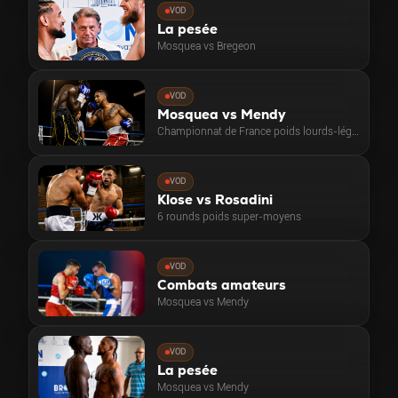
VOD
La pesée
Mosquea vs Bregeon
VOD
Mosquea vs Mendy
Championnat de France poids lourds-légers
VOD
Klose vs Rosadini
6 rounds poids super-moyens
VOD
Combats amateurs
Mosquea vs Mendy
VOD
La pesée
Mosquea vs Mendy