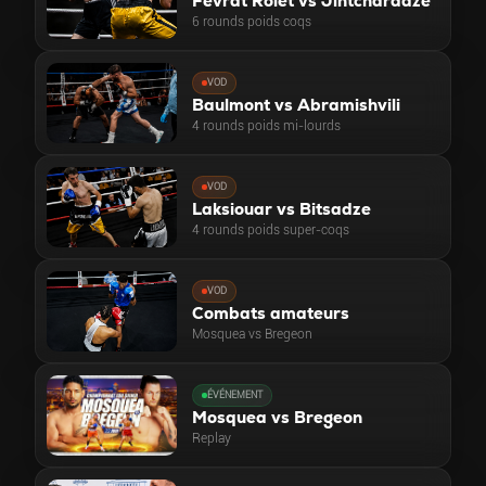
Fevrat Rolet vs Jintcharadze
6 rounds poids coqs
VOD
Baulmont vs Abramishvili
4 rounds poids mi-lourds
VOD
Laksiouar vs Bitsadze
4 rounds poids super-coqs
VOD
Combats amateurs
Mosquea vs Bregeon
ÉVÉNEMENT
Mosquea vs Bregeon
Replay