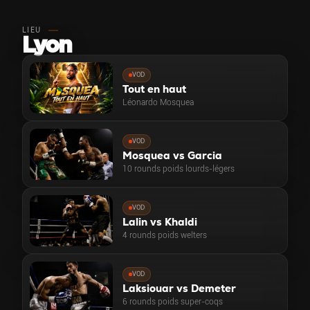
LIEU
Lyon
VOD
Tout en haut
Léonardo Mosquea
VOD
Mosquea vs Garcia
10 rounds poids lourds-légers
VOD
Lalin vs Khaldi
4 rounds poids welters
VOD
Laksiouar vs Demeter
6 rounds poids super-coqs