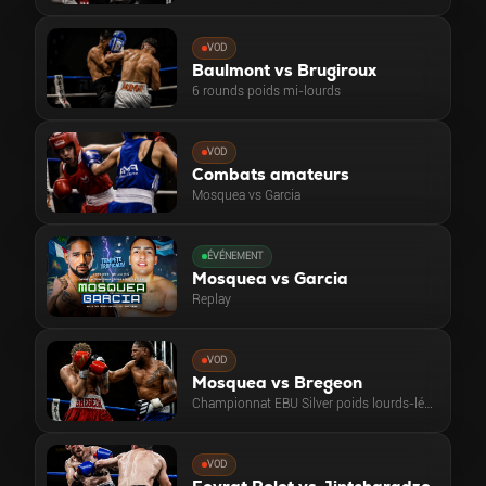
VOD
Baulmont vs Brugiroux
6 rounds poids mi-lourds
VOD
Combats amateurs
Mosquea vs Garcia
ÉVÉNEMENT
Mosquea vs Garcia
Replay
VOD
Mosquea vs Bregeon
Championnat EBU Silver poids lourds-légers
VOD