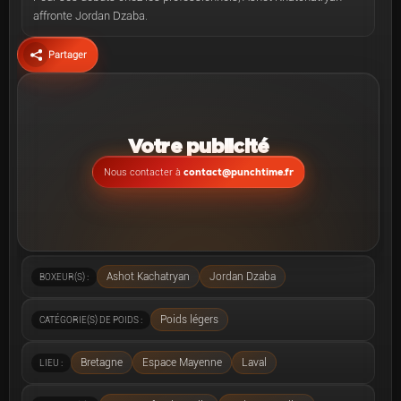
affronte Jordan Dzaba.
Partager
Votre publicité
contact@punchtime.fr
Nous contacter à
Ashot Kachatryan
Jordan Dzaba
BOXEUR(S) :
Poids légers
CATÉGORIE(S) DE POIDS :
Bretagne
Espace Mayenne
Laval
LIEU :