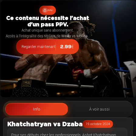
PPV
Ce contenu nécessite l'achat
d'un pass PPV.
Achat unique sans abonnement.
Accès à l'intégralité des replays de
Weiss vs Molina
.
2.99
€
Regarder maintenant
Info
À voir aussi
Khatchatryan vs Dzaba
19 octobre 2024
Pour ses débuts chez les professionnels, Ashot Khatchatryan