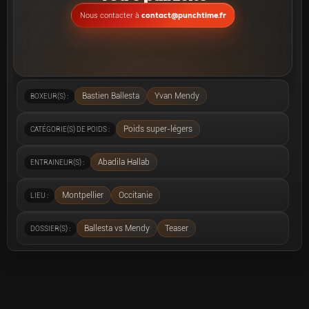
contact@punchtime.fr
Nous contacter à
Bastien Ballesta
Yvan Mendy
BOXEUR(S) :
Poids super-légers
CATÉGORIE(S) DE POIDS :
Abadila Hallab
ENTRAINEUR(S) :
Montpellier
Occitanie
LIEU :
Ballesta vs Mendy
Teaser
DOSSIER(S) :