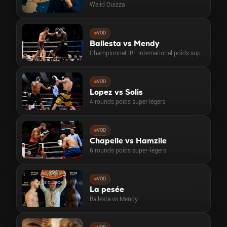
Walid Ouizza
VOD
Ballesta vs Mendy
Championnat IBF International poids super-légers
VOD
Lopez vs Solis
4 rounds poids super légers
VOD
Chapelle vs Hamzile
6 rounds poids super-légers
VOD
La pesée
Ballesta vs Mendy