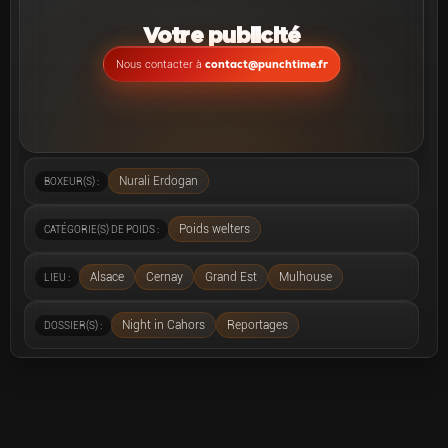
Votre publicité
contact@punchtime.fr
Nous contacter à
Nurali Erdogan
BOXEUR(S) :
Poids welters
CATÉGORIE(S) DE POIDS :
Alsace
Cernay
Grand Est
Mulhouse
LIEU :
Night in Cahors
Reportages
DOSSIER(S) :