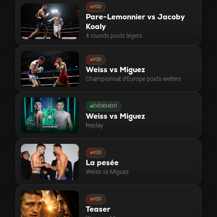
VOD
Pare-Lemonnier vs Jacoby
Koaly
4 rounds poids légers
VOD
Weiss vs Miguez
Championnat d'Europe poids welters
ÉVÉNEMENT
Weiss vs Miguez
Replay
VOD
La pesée
Weiss vs Miguez
VOD
Teaser