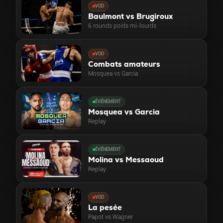
VOD
Baulmont vs Brugiroux
6 rounds poids mi-lourds
VOD
Combats amateurs
Mosquea vs Garcia
ÉVÉNEMENT
Mosquea vs Garcia
Replay
ÉVÉNEMENT
Molina vs Messaoud
Replay
VOD
La pesée
Papot vs Wagner