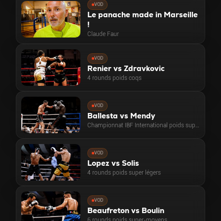
VOD
Le panache made in Marseille
!
Claude Faur
VOD
Renier vs Zdravkovic
4 rounds poids coqs
VOD
Ballesta vs Mendy
Championnat IBF International poids super-légers
VOD
Lopez vs Solis
4 rounds poids super légers
VOD
Beaufreton vs Boulin
6 rounds poids super-moyens