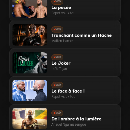
VOD
La pesée
Papot vs Jkitou
VOD
Tranchant comme un Hache
Matteo Hache
VOD
Le Joker
Loïc Tajan
VOD
Le face à face !
Papot vs Jkitou
VOD
De l'ombre à la lumière
Anauel Ngamissengue