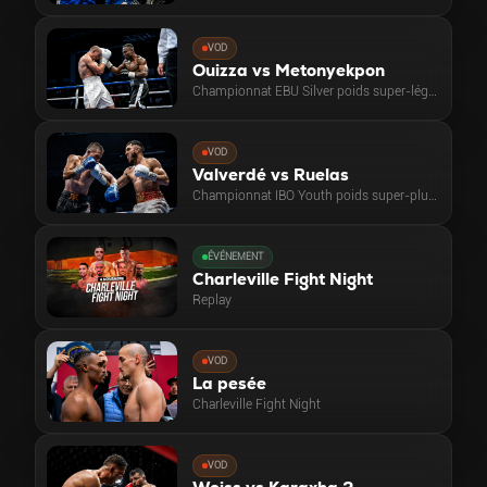
VOD
Ouizza vs Metonyekpon
Championnat EBU Silver poids super-légers
VOD
Valverdé vs Ruelas
Championnat IBO Youth poids super-plumes
ÉVÉNEMENT
Charleville Fight Night
Replay
VOD
La pesée
Charleville Fight Night
VOD