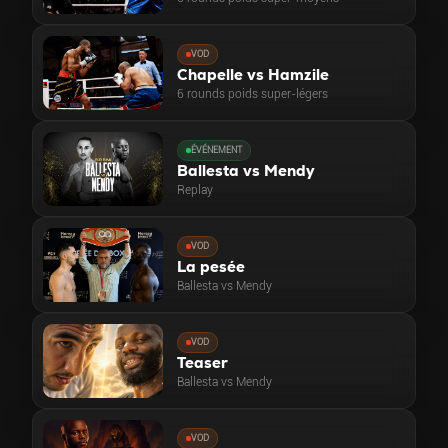
VOD
Chapelle vs Hamzile
6 rounds poids super-légers
ÉVÉNEMENT
Ballesta vs Mendy
Replay
VOD
La pesée
Ballesta vs Mendy
VOD
Teaser
Ballesta vs Mendy
VOD