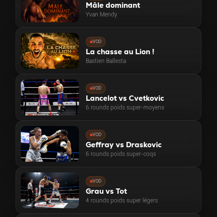
Mâle dominant
Yvan Mendy
VOD
La chasse au Lion !
Bastien Ballesta
VOD
Lancelot vs Cvetkovic
6 rounds poids super-moyens
VOD
Geffray vs Draskovic
6 rounds poids super-coqs
VOD
Grau vs Tot
4 rounds poids super légers