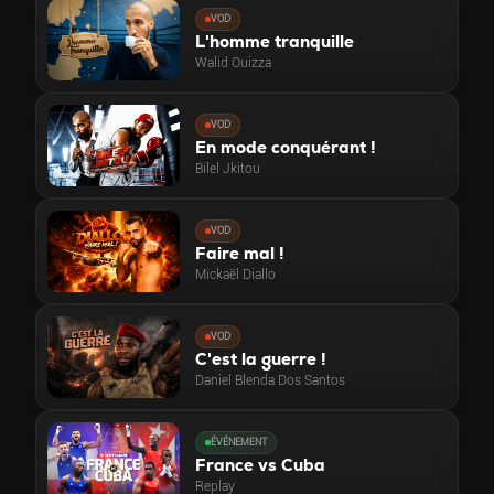
VOD
L'homme tranquille
Walid Ouizza
VOD
En mode conquérant !
Bilel Jkitou
VOD
Faire mal !
Mickaël Diallo
VOD
C'est la guerre !
Daniel Blenda Dos Santos
ÉVÉNEMENT
France vs Cuba
Replay