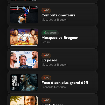
VOD
Combats amateurs
Mosquea vs Bregeon
ÉVÉNEMENT
Mosquea vs Bregeon
Replay
VOD
La pesée
Mosquea vs Bregeon
VOD
Face à son plus grand défi
Leonardo Mosquea
VOD