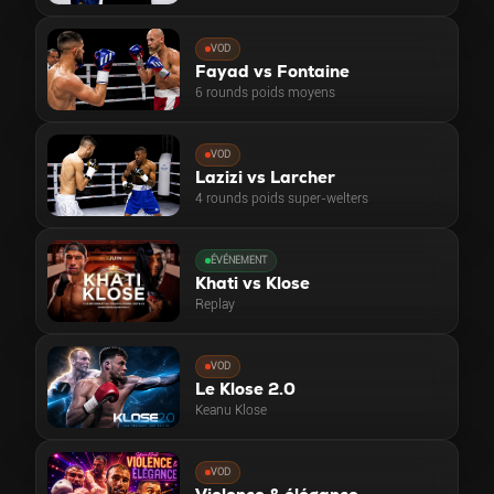
VOD
Fayad vs Fontaine
6 rounds poids moyens
VOD
Lazizi vs Larcher
4 rounds poids super-welters
ÉVÉNEMENT
Khati vs Klose
Replay
VOD
Le Klose 2.0
Keanu Klose
VOD