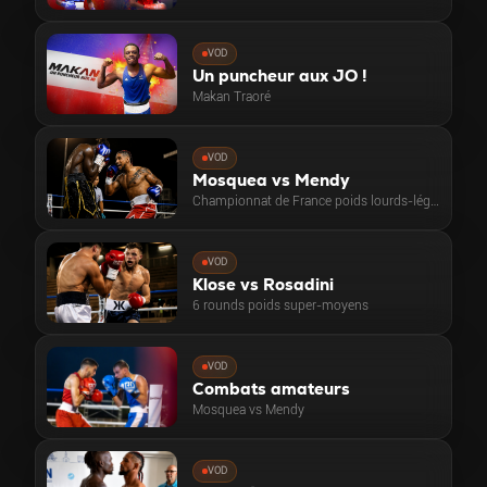
VOD
Un puncheur aux JO !
Makan Traoré
VOD
Mosquea vs Mendy
Championnat de France poids lourds-légers
VOD
Klose vs Rosadini
6 rounds poids super-moyens
VOD
Combats amateurs
Mosquea vs Mendy
VOD