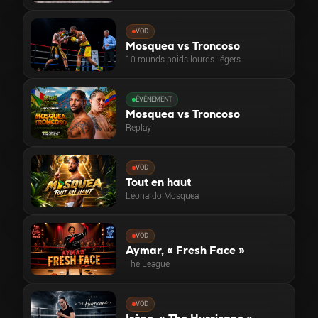
VOD
Mosquea vs Troncoso
10 rounds poids lourds-légers
ÉVÉNEMENT
Mosquea vs Troncoso
Replay
VOD
Tout en haut
Léonardo Mosquea
VOD
Aymar, « Fresh Face »
The League
VOD