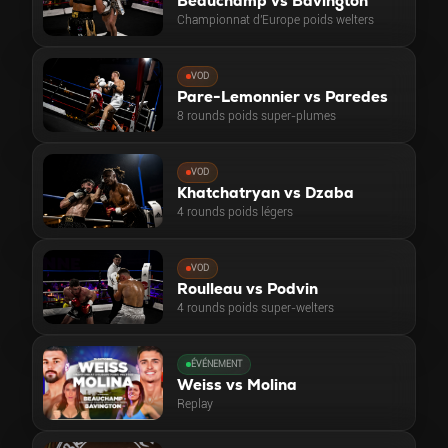
Beauchamp vs Bavington
Championnat d'Europe poids welters
VOD
Pare-Lemonnier vs Paredes
8 rounds poids super-plumes
VOD
Khatchatryan vs Dzaba
4 rounds poids légers
VOD
Roulleau vs Podvin
4 rounds poids super-welters
ÉVÉNEMENT
Weiss vs Molina
Replay