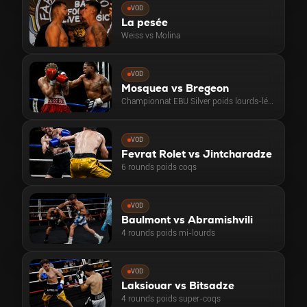
VOD
La pesée
Weiss vs Molina
VOD
Mosquea vs Bregeon
Championnat EBU Silver poids lourds-légers
VOD
Fevrat Rolet vs Jintcharadze
6 rounds poids coqs
VOD
Baulmont vs Abramishvili
4 rounds poids mi-lourds
VOD
Laksiouar vs Bitsadze
4 rounds poids super-coqs