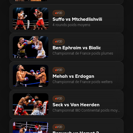
VOD
Suffo vs Mtchedlishvili
4 rounds poids moyens
VOD
Ben Ephraim vs Bialic
Championnat de France poids plumes
VOD
Mehah vs Erdogan
Championnat de France poids welters
VOD
Seck vs Van Heerden
Championnat IBO Continental poids moyens
VOD