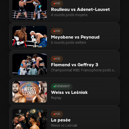
VOD
Roulleau vs Adenet-Louvet
4 rounds poids moyens
VOD
Meyobene vs Peynaud
6 rounds poids welters
VOD
Flamand vs Geffray 3
Championnat WBC Francophone poids super-coqs
ÉVÉNEMENT
Weiss vs Leśniak
Replay
VOD
La pesée
Weiss vs Leśniak