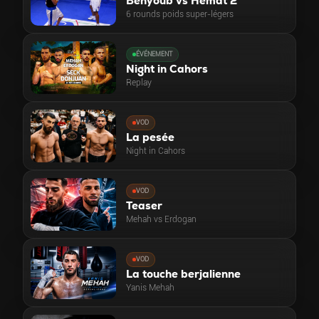
Benyoub vs Hemat 2
6 rounds poids super-légers
ÉVÉNEMENT
Night in Cahors
Replay
VOD
La pesée
Night in Cahors
VOD
Teaser
Mehah vs Erdogan
VOD
La touche berjalienne
Yanis Mehah