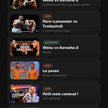
Weiss vs Karaxha 2
Championnat d'Europe poids welters
VOD
Pare-Lemonnier vs
Tvaliashvili
6 rounds poids légers
ÉVÉNEMENT
Weiss vs Karaxha 2
Replay
VOD
La pesée
Weiss vs Karaxha 2
VOD
Petit mais costaud !
Yoni Valverdé