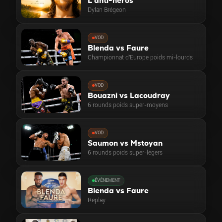
L'anti-héros
Dylan Brégeon
VOD
Blenda vs Faure
Championnat d'Europe poids mi-lourds
VOD
Bouazni vs Lacoudray
6 rounds poids super-moyens
VOD
Saumon vs Mstoyan
6 rounds poids super-légers
ÉVÉNEMENT
Blenda vs Faure
Replay