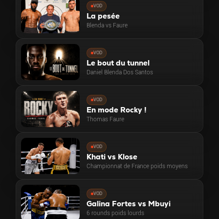
VOD
La pesée
Blenda vs Faure
VOD
Le bout du tunnel
Daniel Blenda Dos Santos
VOD
En mode Rocky !
Thomas Faure
VOD
Khati vs Klose
Championnat de France poids moyens
VOD
Galina Fortes vs Mbuyi
6 rounds poids lourds