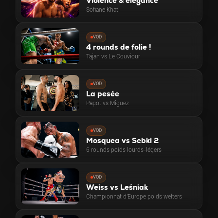
Violence & élégance
Sofiane Khati
VOD
4 rounds de folie !
Tajan vs Le Couviour
VOD
La pesée
Papot vs Miguez
VOD
Mosquea vs Sebki 2
6 rounds poids lourds-légers
VOD
Weiss vs Leśniak
Championnat d'Europe poids welters