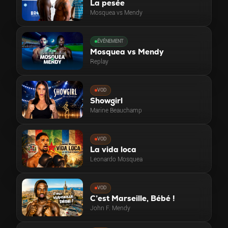
La pesée
Mosquea vs Mendy
ÉVÉNEMENT
Mosquea vs Mendy
Replay
VOD
Showgirl
Marine Beauchamp
VOD
La vida loca
Leonardo Mosquea
VOD
C’est Marseille, Bébé !
John F. Mendy