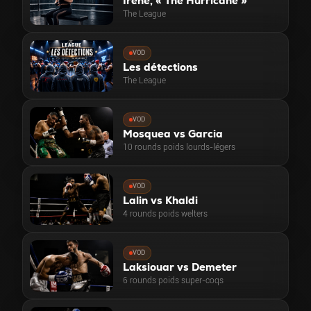
Irène, « The Hurricane »
The League
VOD
Les détections
The League
VOD
Mosquea vs Garcia
10 rounds poids lourds-légers
VOD
Lalin vs Khaldi
4 rounds poids welters
VOD
Laksiouar vs Demeter
6 rounds poids super-coqs