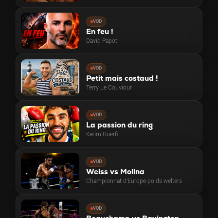
VOD
En feu !
David Papot
VOD
Petit mais costaud !
Terry Le Couviour
VOD
La passion du ring
Karim Guerfi
VOD
Weiss vs Molina
Championnat d'Europe poids welters
VOD