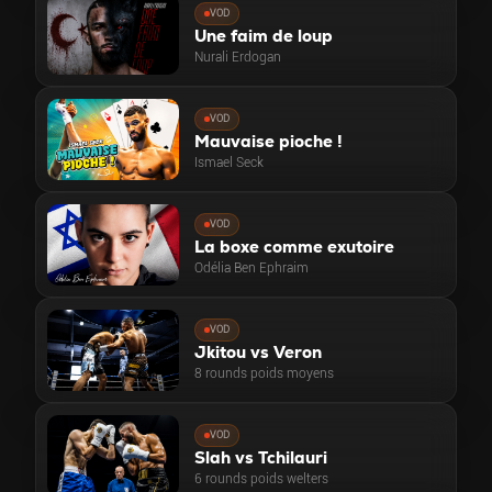
VOD
Une faim de loup
Nurali Erdogan
VOD
Mauvaise pioche !
Ismael Seck
VOD
La boxe comme exutoire
Odélia Ben Ephraim
VOD
Jkitou vs Veron
8 rounds poids moyens
VOD
Slah vs Tchilauri
6 rounds poids welters