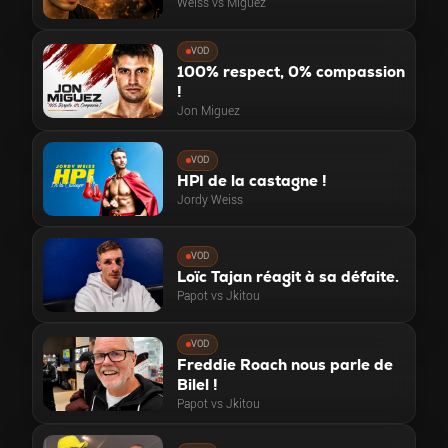
Weiss vs Miguez
VOD
100% respect, 0% compassion
!
Jon Miguez
VOD
HPI de la castagne !
Jordy Weiss
VOD
Loïc Tajan réagit à sa défaite.
Papot vs Jkitou
VOD
Freddie Roach nous parle de
Bilel !
Papot vs Jkitou