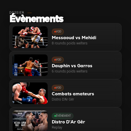
DOSSIER
Évènements
VOD
Messaoud vs Mehidi
8 rounds poids welters
VOD
Dauphin vs Garros
6 rounds poids welters
VOD
Combats amateurs
Distro D'Ar Gêr
ÉVÉNEMENT
Distro D'Ar Gêr
Replay